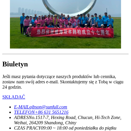
Biuletyn
Jeśli masz pytania dotyczące naszych produktów lub cennika,
zostaw nam swój adres e-mail. Skontaktujemy się z Tobą w ciągu
24 godzin.
SKŁADAĆ
E-MAIL
gibson@sunfull.com
TELEFON
+86 631 5651216
ADRES
No.1517-7, Hexing Road, Chucun, Hi-Tech Zone,
Weihai, 264209 Shandong, Chiny
CZAS PRACY
09:00 ~ 18:00 od poniedziałku do piątku