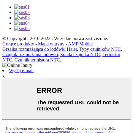
© Copyright - 2010-2022 : Wszelkie prawa zastrzeżone.
Gorące produkty
-
Mapa witryny
-
AMP Mobile
Grzałka rozmrażająca do lodówki Haier
,
Typy czujników NTC
,
Czujnik rozmrażania lodówki
,
Sonda czujnika NTC
,
Termistor
NTC
,
Czujnik termistora NTC
,
Wyślij e-mail
x