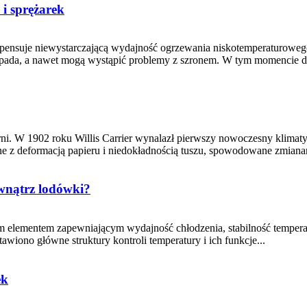
 i sprężarek
nsuje niewystarczającą wydajność ogrzewania niskotemperaturowego: 
spada, a nawet mogą wystąpić problemy z szronem. W tym momencie d
rni. W 1902 roku Willis Carrier wynalazł pierwszy nowoczesny klimaty
ne z deformacją papieru i niedokładnością tuszu, spowodowane zmianam
ewnątrz lodówki?
m elementem zapewniającym wydajność chłodzenia, stabilność temperat
wiono główne struktury kontroli temperatury i ich funkcje...
ek