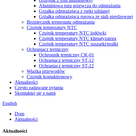
Grzejnik z folii aluminiowej
Aluminiowa rura grzewcza do odmrażania
Grzałka odmrażająca z rurki szklanej
Grzałka odmrażająca rurowa ze stali nierdzewnej
Bezpiecznik termostatu odmrażania
Czujnik temperatury NTC
Czujnik temperatury NTC lodówki
Czujnik temperatury NTC klimatyzatora
Czujnik temperatury NTC suszarki/pralki
Ochraniacz termiczny
Ochronnik termiczny CK-01
Ochraniacz termiczny ST-12
Ochraniacz termiczny ST-22
Wiązka przewodów
Czujnik kontaktronowy
Aktualności
Często zadawane pytania
Skontaktuj się z nami
English
Dom
Aktualności
Aktualności