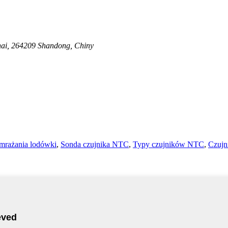
hai, 264209 Shandong, Chiny
zmrażania lodówki
,
Sonda czujnika NTC
,
Typy czujników NTC
,
Czujn