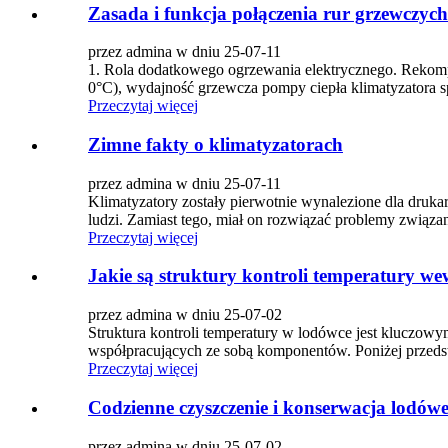
Zasada i funkcja połączenia rur grzewczych
przez admina w dniu 25-07-11
1. Rola dodatkowego ogrzewania elektrycznego. Rekompe
0°C), wydajność grzewcza pompy ciepła klimatyzatora 
Przeczytaj więcej
Zimne fakty o klimatyzatorach
przez admina w dniu 25-07-11
Klimatyzatory zostały pierwotnie wynalezione dla druka
ludzi. Zamiast tego, miał on rozwiązać problemy związa
Przeczytaj więcej
Jakie są struktury kontroli temperatury w
przez admina w dniu 25-07-02
Struktura kontroli temperatury w lodówce jest kluczowy
współpracujących ze sobą komponentów. Poniżej przedsta
Przeczytaj więcej
Codzienne czyszczenie i konserwacja lodów
przez admina w dniu 25-07-02