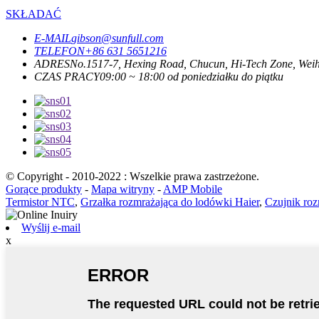
SKŁADAĆ
E-MAIL
gibson@sunfull.com
TELEFON
+86 631 5651216
ADRES
No.1517-7, Hexing Road, Chucun, Hi-Tech Zone, Wei
CZAS PRACY
09:00 ~ 18:00 od poniedziałku do piątku
© Copyright - 2010-2022 : Wszelkie prawa zastrzeżone.
Gorące produkty
-
Mapa witryny
-
AMP Mobile
Termistor NTC
,
Grzałka rozmrażająca do lodówki Haier
,
Czujnik ro
Wyślij e-mail
x