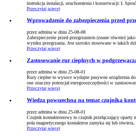
instrukcja instalacji, uruchomienia i konserwacji: I. Spos
Przeczytaj więcej
Wprowadzenie do zabezpieczenia przed prz
przez admina w dniu 25-08-08
Zabezpieczenie przed przegrzaniem (znane również jako 
wyniku przegrzania. Jest szeroko stosowane w takich dzi
Przeczytaj więcej
Zastosowanie rur cieplnych w podgrzewac
przez admina w dniu 25-08-01
Rury cieplne to wysoce wydajne pasywne urządzenia do p
one znaczny potencjał energooszczędności w zastosowani
Przeczytaj więcej
Wiedza powszechna na temat czujnika kon
przez admina w dniu 25-08-01
Czujnik kontaktronowy to czujnik przełączający oparty
pola magnetycznego kontaktron zamyka się lub otwiera,
Przeczytaj więcej