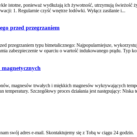
le istotne, ponieważ wydłużają ich żywotność, utrzymują świeżość ży
cji: 1. Regularnie czyść wnętrze lodówki. Wyłącz zasilanie i...
cego przed przegrzaniem
rzed przegrzaniem typu bimetalicznego: Najpopularniejsze, wykorzystu
mia zabezpieczenie w oparciu o wartość indukowanego prądu. Typ ko
ch magnetycznych
tronów, magnesów trwałych i miękkich magnesów wykrywających temper
temperatury. Szczegółowy proces działania jest następujący: Niska te
 nam swój adres e-mail. Skontaktujemy się z Tobą w ciągu 24 godzin.