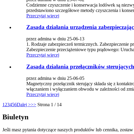
Codzienne czyszczenie i konserwacja lodówek są niezwyk
przedstawiono szczegółowe metody czyszczenia i konserwa
Przeczytaj więcej
Zasada działania urządzenia zabezpieczają
przez admina w dniu 25-06-13
1. Rodzaje zabezpieczeń termicznych. Zabezpieczenie p
Zabezpieczenie przeciążeniowe typu prądowego: Urucha
Przeczytaj więcej
Zasada działania przełączników sterujący
przez admina w dniu 25-06-05
Magnetyczny przełącznik sterujący składa się z kontak
włączaniem i wyłączaniem obwodu w zależności od zmian 
Przeczytaj więcej
1
2
3
4
5
6
Dalej >
>>
Strona 1 / 14
Biuletyn
Jeśli masz pytania dotyczące naszych produktów lub cennika, zostaw