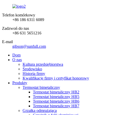
Telefon komórkowy
+86 186 6311 6089
Zadzwoń do nas
+86 631 5651216
E-mail
gibson@sunfull.com
Dom
O nas
Kultura przedsiębiorstwa
Środowisko
Historia firmy
Kwalifikacje firmy i certyfikat honorowy
Produkty
Termostat bimetaliczny
Termostat bimetaliczny HB2
Termostat bimetaliczny HB5
Termostat bimetaliczny HB6
Termostat bimetaliczny HB7
Grzałka odmrażająca