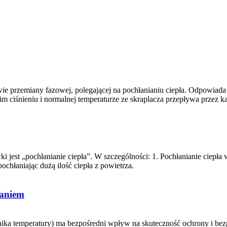
wie przemiany fazowej, polegającej na pochłanianiu ciepła. Odpowiada
m ciśnieniu i normalnej temperaturze ze skraplacza przepływa przez kap
i jest „pochłanianie ciepła”. W szczególności: 1. Pochłanianie ciepła
chłaniając dużą ilość ciepła z powietrza.
zaniem
ika temperatury) ma bezpośredni wpływ na skuteczność ochrony i bezp