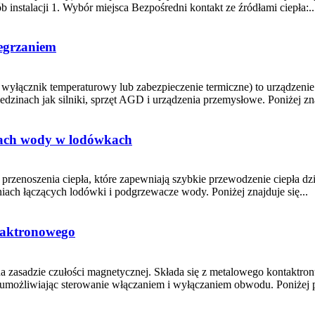
ób instalacji 1. Wybór miejsca Bezpośredni kontakt ze źródłami ciepła:..
egrzaniem
wyłącznik temperaturowy lub zabezpieczenie termiczne) to urządzenie
edzinach jak silniki, sprzęt AGD i urządzenia przemysłowe. Poniżej z
zach wody w lodówkach
rzenoszenia ciepła, które zapewniają szybkie przewodzenie ciepła dzi
ach łączących lodówki i podgrzewacze wody. Poniżej znajduje się...
taktronowego
 na zasadzie czułości magnetycznej. Składa się z metalowego kontakt
 umożliwiając sterowanie włączaniem i wyłączaniem obwodu. Poniżej p