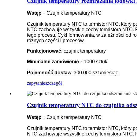
Czujnik temperatury rozmrażania lodówki 
Wstęp
：Czujnik temperatury NTC
Czujnik temperatury NTC to termistor NTC, który 
NTC zachowuje wszystkie cechy termistora NTC. Po
tego procesu. Cykl formowania, w zależności od roz
różnych części i procesów.
Funkcjonować
: czujnik temperatury
Minimalne zamówienie
：1000 sztuk
Pojemność dostaw
: 300 000 szt./miesiąc
zapytanie
szczegół
Czujnik temperatury NTC do czujnika odsz
Wstęp
：Czujnik temperatury NTC
Czujnik temperatury NTC to termistor NTC, który 
NTC zachowuje wszystkie cechy termistora NTC. Po