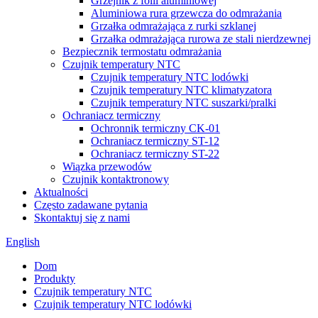
Grzejnik z folii aluminiowej
Aluminiowa rura grzewcza do odmrażania
Grzałka odmrażająca z rurki szklanej
Grzałka odmrażająca rurowa ze stali nierdzewnej
Bezpiecznik termostatu odmrażania
Czujnik temperatury NTC
Czujnik temperatury NTC lodówki
Czujnik temperatury NTC klimatyzatora
Czujnik temperatury NTC suszarki/pralki
Ochraniacz termiczny
Ochronnik termiczny CK-01
Ochraniacz termiczny ST-12
Ochraniacz termiczny ST-22
Wiązka przewodów
Czujnik kontaktronowy
Aktualności
Często zadawane pytania
Skontaktuj się z nami
English
Dom
Produkty
Czujnik temperatury NTC
Czujnik temperatury NTC lodówki