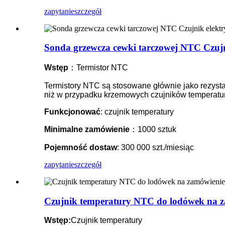
zapytanie
szczegół
Sonda grzewcza cewki tarczowej NTC Czujn
Wstęp
：Termistor NTC
Termistory NTC są stosowane głównie jako rezystan
niż w przypadku krzemowych czujników temperatury
Funkcjonować
: czujnik temperatury
Minimalne zamówienie
：1000 sztuk
Pojemność dostaw
: 300 000 szt./miesiąc
zapytanie
szczegół
Czujnik temperatury NTC do lodówek na z
Wstęp:
Czujnik temperatury