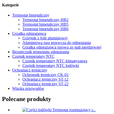
Kategorie
Termostat bimetaliczny
Termostat bimetaliczny HB2
Termostat bimetaliczny HB5
Termostat bimetaliczny HB6
Grzałka odmrażająca
Grzejnik z folii aluminiowej
Aluminiowa rura grzewcza do odmrażania
Grzałka odmrażająca rurowa ze stali nierdzewnej
Bezpiecznik termostatu odmrażania
Czujnik temperatury NTC
Czujnik temperatury NTC klimatyzatora
Czujnik temperatury NTC lodówki
Ochraniacz termiczny
Ochronnik termiczny CK-01
Ochraniacz termiczny ST-12
Ochraniacz termiczny ST-22
Wiązka przewodów
Polecane produkty