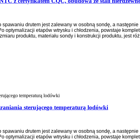
NTC z certyfikatem CQC, obudowa ze stali nierdzewne
po spawaniu drutem jest zalewany w osobną sondę, a następnie
 optymalizacji etapów wtrysku i chłodzenia, powstaje komplet
miaru produktu, materiału sondy i konstrukcji produktu, jest r
raniania sterującego temperaturą lodówki
po spawaniu drutem jest zalewany w osobną sondę, a następnie
 optymalizacji etapów wtrysku i chłodzenia, powstaje komplet