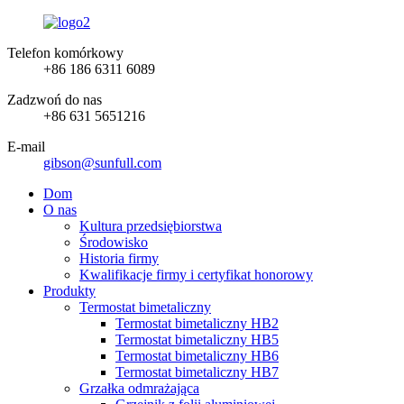
Telefon komórkowy
+86 186 6311 6089
Zadzwoń do nas
+86 631 5651216
E-mail
gibson@sunfull.com
Dom
O nas
Kultura przedsiębiorstwa
Środowisko
Historia firmy
Kwalifikacje firmy i certyfikat honorowy
Produkty
Termostat bimetaliczny
Termostat bimetaliczny HB2
Termostat bimetaliczny HB5
Termostat bimetaliczny HB6
Termostat bimetaliczny HB7
Grzałka odmrażająca