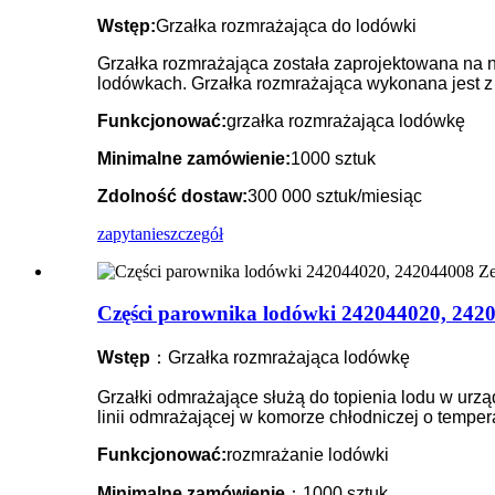
Wstęp:
Grzałka rozmrażająca do lodówki
Grzałka rozmrażająca została zaprojektowana na
lodówkach. Grzałka rozmrażająca wykonana jest z r
Funkcjonować:
grzałka rozmrażająca lodówkę
Minimalne zamówienie:
1000 sztuk
Zdolność dostaw:
300 000 sztuk/miesiąc
zapytanie
szczegół
Części parownika lodówki 242044020, 24204
Wstęp
：Grzałka rozmrażająca lodówkę
Grzałki odmrażające służą do topienia lodu w urz
linii odmrażającej w komorze chłodniczej o temper
Funkcjonować:
rozmrażanie lodówki
Minimalne zamówienie
：1000 sztuk