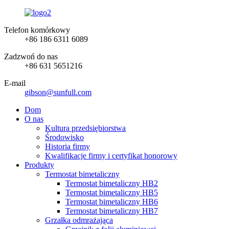
Telefon komórkowy
+86 186 6311 6089
Zadzwoń do nas
+86 631 5651216
E-mail
gibson@sunfull.com
Dom
O nas
Kultura przedsiębiorstwa
Środowisko
Historia firmy
Kwalifikacje firmy i certyfikat honorowy
Produkty
Termostat bimetaliczny
Termostat bimetaliczny HB2
Termostat bimetaliczny HB5
Termostat bimetaliczny HB6
Termostat bimetaliczny HB7
Grzałka odmrażająca