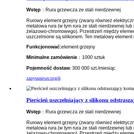
Wstęp
：Rura grzewcza ze stali nierdzewnej
Rurowy element grzejny (zwany również elektryczną 
metalowa rura (w tym rura ze stali nierdzewnej lub
żelazowo-chromowego). Przestrzeń między element
uszczelnione są silikonem. Ten metalowy element 
Funkcjonować:
element grzejny
Minimalne zamówienie
：1000 sztuk
Pojemność dostaw
: 300 000 szt./miesiąc
zapytanie
szczegół
Pierścień uszczelniający z silikonu odstra
Wstęp
：Rura grzewcza ze stali nierdzewnej
Rurowy element grzejny (zwany również elektryczną 
metalowa rura (w tym rura ze stali nierdzewnej lub
żelazowo-chromowego). Przestrzeń między element