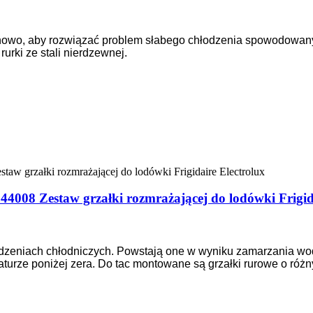
 nowo, aby rozwiązać problem słabego chłodzenia spowodowany
urki ze stali nierdzewnej.
4008 Zestaw grzałki rozmrażającej do lodówki Frigid
ądzeniach chłodniczych. Powstają one w wyniku zamarzania wod
aturze poniżej zera. Do tac montowane są grzałki rurowe o różn