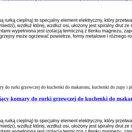
rurką cieplną) to specjalny element elektryczny, który przetwar
 miedzi), wzdłuż której, wzdłuż osi, ułożony jest spiralny drut 
ami wypełniona jest izolacją termiczną z tlenku magnezu, za
grzejny może ogrzewać powietrze, formy metalowe i różnego ro
szający komary do rurki grzewczej do kuchenki do maka
rurką cieplną) to specjalny element elektryczny, który przetwar
 miedzi), wzdłuż której, wzdłuż osi, ułożony jest spiralny drut 
ami wypełniona jest izolacją termiczną z tlenku magnezu, za