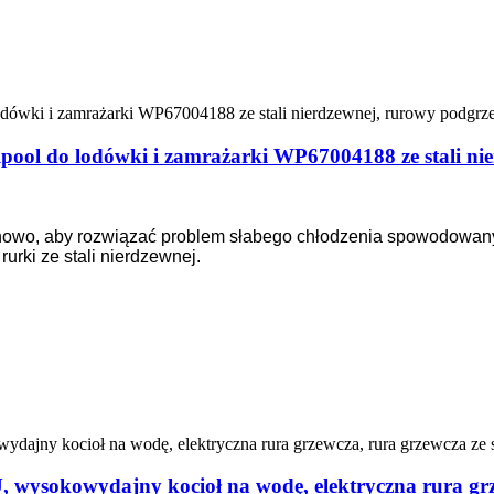
lpool do lodówki i zamrażarki WP67004188 ze stali n
 nowo, aby rozwiązać problem słabego chłodzenia spowodowany
urki ze stali nierdzewnej.
U, wysokowydajny kocioł na wodę, elektryczna rura grz