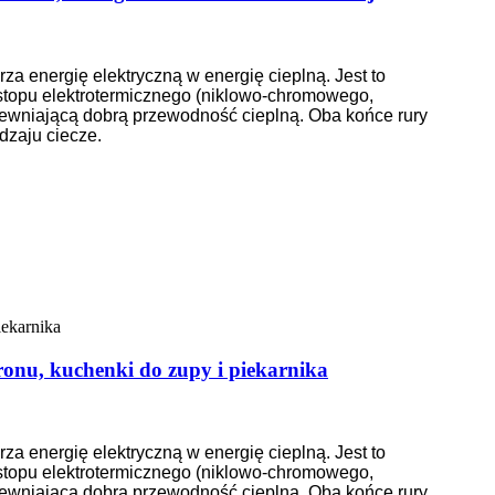
za energię elektryczną w energię cieplną. Jest to
ze stopu elektrotermicznego (niklowo-chromowego,
pewniającą dobrą przewodność cieplną. Oba końce rury
dzaju ciecze.
ronu, kuchenki do zupy i piekarnika
za energię elektryczną w energię cieplną. Jest to
ze stopu elektrotermicznego (niklowo-chromowego,
pewniającą dobrą przewodność cieplną. Oba końce rury