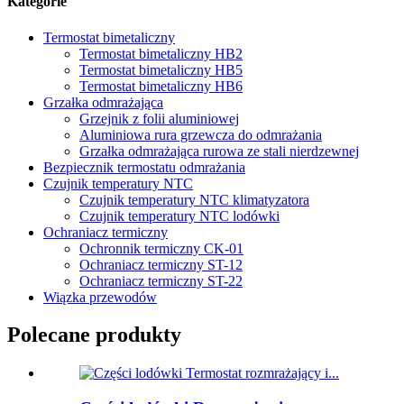
Kategorie
Termostat bimetaliczny
Termostat bimetaliczny HB2
Termostat bimetaliczny HB5
Termostat bimetaliczny HB6
Grzałka odmrażająca
Grzejnik z folii aluminiowej
Aluminiowa rura grzewcza do odmrażania
Grzałka odmrażająca rurowa ze stali nierdzewnej
Bezpiecznik termostatu odmrażania
Czujnik temperatury NTC
Czujnik temperatury NTC klimatyzatora
Czujnik temperatury NTC lodówki
Ochraniacz termiczny
Ochronnik termiczny CK-01
Ochraniacz termiczny ST-12
Ochraniacz termiczny ST-22
Wiązka przewodów
Polecane produkty