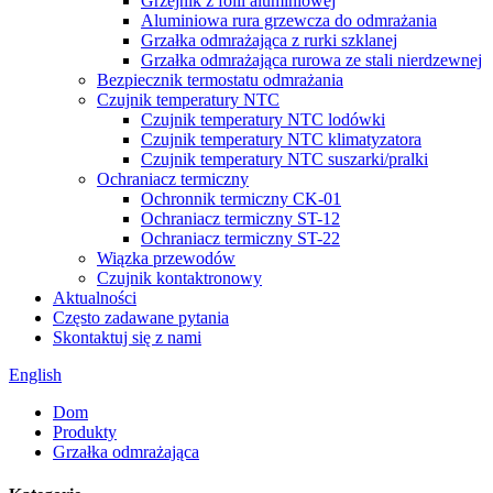
Grzejnik z folii aluminiowej
Aluminiowa rura grzewcza do odmrażania
Grzałka odmrażająca z rurki szklanej
Grzałka odmrażająca rurowa ze stali nierdzewnej
Bezpiecznik termostatu odmrażania
Czujnik temperatury NTC
Czujnik temperatury NTC lodówki
Czujnik temperatury NTC klimatyzatora
Czujnik temperatury NTC suszarki/pralki
Ochraniacz termiczny
Ochronnik termiczny CK-01
Ochraniacz termiczny ST-12
Ochraniacz termiczny ST-22
Wiązka przewodów
Czujnik kontaktronowy
Aktualności
Często zadawane pytania
Skontaktuj się z nami
English
Dom
Produkty
Grzałka odmrażająca