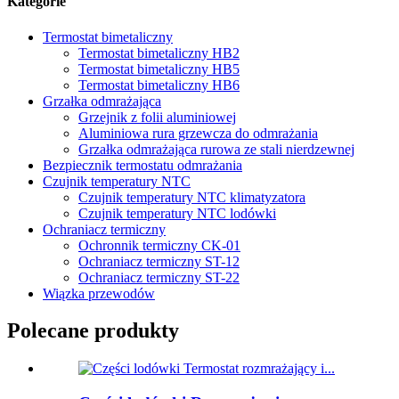
Kategorie
Termostat bimetaliczny
Termostat bimetaliczny HB2
Termostat bimetaliczny HB5
Termostat bimetaliczny HB6
Grzałka odmrażająca
Grzejnik z folii aluminiowej
Aluminiowa rura grzewcza do odmrażania
Grzałka odmrażająca rurowa ze stali nierdzewnej
Bezpiecznik termostatu odmrażania
Czujnik temperatury NTC
Czujnik temperatury NTC klimatyzatora
Czujnik temperatury NTC lodówki
Ochraniacz termiczny
Ochronnik termiczny CK-01
Ochraniacz termiczny ST-12
Ochraniacz termiczny ST-22
Wiązka przewodów
Polecane produkty