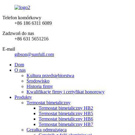
Telefon komórkowy
+86 186 6311 6089
Zadzwoń do nas
+86 631 5651216
E-mail
gibson@sunfull.com
Dom
O nas
Kultura przedsiębiorstwa
Środowisko
Historia firmy
Kwalifikacje firmy i certyfikat honorowy
Produkty
Termostat bimetaliczny
Termostat bimetaliczny HB2
Termostat bimetaliczny HB5
Termostat bimetaliczny HB6
Termostat bimetaliczny HB7
Grzałka odmrażająca