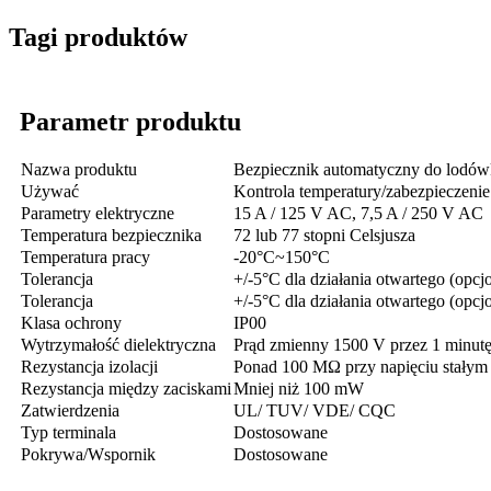
Tagi produktów
Parametr produktu
Nazwa produktu
Bezpiecznik automatyczny do lodów
Używać
Kontrola temperatury/zabezpieczenie
Parametry elektryczne
15 A / 125 V AC, 7,5 A / 250 V AC
Temperatura bezpiecznika
72 lub 77 stopni Celsjusza
Temperatura pracy
-20°C~150°C
Tolerancja
+/-5°C dla działania otwartego (opcj
Tolerancja
+/-5°C dla działania otwartego (opcj
Klasa ochrony
IP00
Wytrzymałość dielektryczna
Prąd zmienny 1500 V przez 1 minutę
Rezystancja izolacji
Ponad 100 MΩ przy napięciu stałym
Rezystancja między zaciskami
Mniej niż 100 mW
Zatwierdzenia
UL/ TUV/ VDE/ CQC
Typ terminala
Dostosowane
Pokrywa/Wspornik
Dostosowane