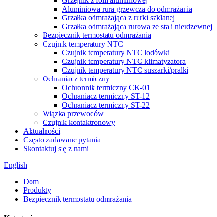
Grzejnik z folii aluminiowej
Aluminiowa rura grzewcza do odmrażania
Grzałka odmrażająca z rurki szklanej
Grzałka odmrażająca rurowa ze stali nierdzewnej
Bezpiecznik termostatu odmrażania
Czujnik temperatury NTC
Czujnik temperatury NTC lodówki
Czujnik temperatury NTC klimatyzatora
Czujnik temperatury NTC suszarki/pralki
Ochraniacz termiczny
Ochronnik termiczny CK-01
Ochraniacz termiczny ST-12
Ochraniacz termiczny ST-22
Wiązka przewodów
Czujnik kontaktronowy
Aktualności
Często zadawane pytania
Skontaktuj się z nami
English
Dom
Produkty
Bezpiecznik termostatu odmrażania