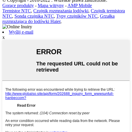
© Copyright - 2010-2022 : Wszelkie prawa zastrzeżone.
Gorące produkty
-
Mapa witryny
-
AMP Mobile
Termistor NTC
,
Czujnik rozmrażania lodówki
,
Czujnik termistora
NTC
,
Sonda czujnika NTC
,
Typy czujników NTC
,
Grzałka
rozmrażająca do lodówki Haier
,
Wyślij e-mail
x