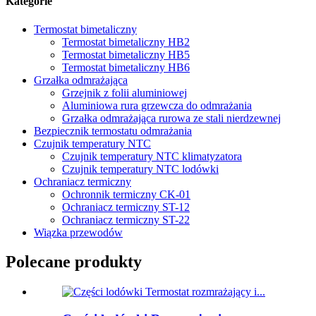
Kategorie
Termostat bimetaliczny
Termostat bimetaliczny HB2
Termostat bimetaliczny HB5
Termostat bimetaliczny HB6
Grzałka odmrażająca
Grzejnik z folii aluminiowej
Aluminiowa rura grzewcza do odmrażania
Grzałka odmrażająca rurowa ze stali nierdzewnej
Bezpiecznik termostatu odmrażania
Czujnik temperatury NTC
Czujnik temperatury NTC klimatyzatora
Czujnik temperatury NTC lodówki
Ochraniacz termiczny
Ochronnik termiczny CK-01
Ochraniacz termiczny ST-12
Ochraniacz termiczny ST-22
Wiązka przewodów
Polecane produkty