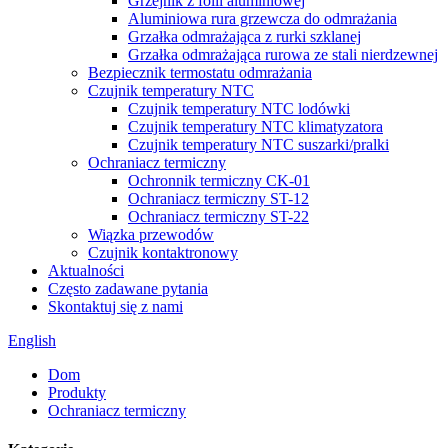
Grzejnik z folii aluminiowej
Aluminiowa rura grzewcza do odmrażania
Grzałka odmrażająca z rurki szklanej
Grzałka odmrażająca rurowa ze stali nierdzewnej
Bezpiecznik termostatu odmrażania
Czujnik temperatury NTC
Czujnik temperatury NTC lodówki
Czujnik temperatury NTC klimatyzatora
Czujnik temperatury NTC suszarki/pralki
Ochraniacz termiczny
Ochronnik termiczny CK-01
Ochraniacz termiczny ST-12
Ochraniacz termiczny ST-22
Wiązka przewodów
Czujnik kontaktronowy
Aktualności
Często zadawane pytania
Skontaktuj się z nami
English
Dom
Produkty
Ochraniacz termiczny